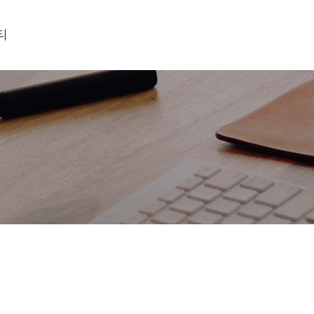
티
항
기