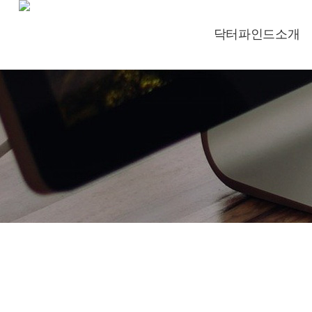
닥터파인드소개
인사말
컨설턴트 채용
오시는길