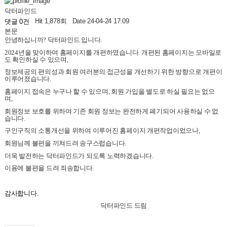
닥터파인드
Hit 1,878회
Date 24-04-24 17:09
댓글 0건
본문
안녕하십니까
?
닥터파인드 입
니다
.
2024
년을
맞이하여
홈페이지를 개편하였습니다
.
개편된 홈페이지는 모바일로
도 확인하실 수 있으며
,
정보제공의 편의성과 회원 여러분의 접근성을 개선하기 위한 방향으로 개편이
이루어졌습니다
.
홈페이지 접속은 누구나 할 수 있으며
,
회원 가입을 별도로 하실 필요는 없으
며
,
회원정보 보호를 위하여 기존 회원 정보는 완전하게 폐기되어 사용하실 수 없
습니다
.
구인구직의 소통개선을 위하여 이루어진 홈페이지 개편작업이었으나
,
회원님께 불편을 끼쳐드려 송구스럽습니다
.
더욱 발전하는 닥터파인드가 되도록 노력하겠습니다
.
이용에 불편을 드려 죄송합니다.
감사합니다
.
닥터파인드 드림